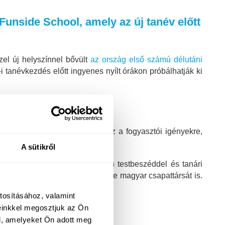
Funside School, amely az új tanév előtt
zel új helyszínnel bővült
az ország első számú délutáni
 tanévkezdés előtt ingyenes nyílt órákon próbálhatják ki
aink, ez pedig nem csak válasz a fogyasztói igényekre,
A sütikről
oltak. Egy darabig ment minden testbeszéddel és tanári
angolra váltott és megkérte erre magyar csapattársát is.
olt köztük egy fordító.
tosításához, valamint
einkkel megosztjuk az Ön
l, amelyeket Ön adott meg