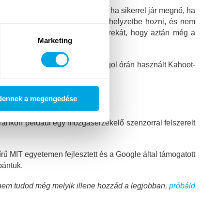
egy macska egerekre vadászik, ha sikerrel jár megnő, ha
m is akarta magát kényelmetlen helyzetbe hozni, és nem
nyű!” – végül mégis beadta a derekát, hogy aztán még a
Marketing
őtteknek is izgalmasak: az angol órán használt Kahoot-
gyakorlatban.
dennek a megengedése
ánkon például egy mozgásérzékelő szenzorral felszerelt
ű MIT egyetemen fejlesztett és a Google által támogatott
bántuk.
nem tudod még melyik illene hozzád a legjobban,
próbáld