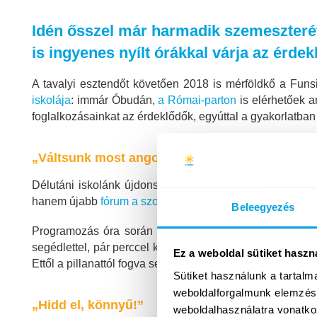
Idén ősszel már harmadik szemeszterét 
is ingyenes nyílt órákkal várja az érdek
A tavalyi esztendőt követően 2018 is mérföldkő a Funs
iskolája
: immár Óbudán,
a Római-parton
is elérhetőek a
foglalkozásainkat az érdeklődők, egyúttal a gyakorlatban
„Váltsunk most angolra!”
Délutáni iskolánk újdonsága, hogy idén ősztől már ang
hanem újabb
fórum a szociális készségek fejlesztésére
–
Beleegyezés
Programozás óra során egy külföldi fiú ugyan angolul 
segédlettel, pár perccel később aztán az ezúttal hármas
Ez a weboldal sütiket haszn
Ettől a pillanattól fogva senki nem érezte magát kívülál
Sütiket használunk a tartal
weboldalforgalmunk elemzésé
„Hidd el, könnyű!”
weboldalhasználatra vonatko