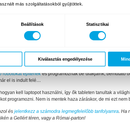
sznált más szolgáltatásokból gyűjtöttek.
 programozás után már olyan játékokat hoznak létre, amelyben 
akkor csökken a testtérfogata… Volt olyan nagymama, aki ne
óját, aztán a gyermek megnyugtató szavaira – „Hidd el, kön
Beállítások
Statisztikai
 könnyen érthetőek a gyermekek számára, de sokszor még a feln
lefonjára is az alkalmazást, hogy ő is részt vehessen a játékos 
Kiválasztás engedélyezése
Min
robotokat építenek
és programoznak be diákjaink, bemutató ór
ár el is indult felé…
an kell laptopot használni, így ők tableten tanultak a világhír
játékot programozni. Nem is mentek haza záráskor, de mi ezt nem 
ozol és
jelentkezz a számodra legmegfelelőbb tanfolyamra
. Ha 
kén a Gellért téren, vagy a Római-parton!