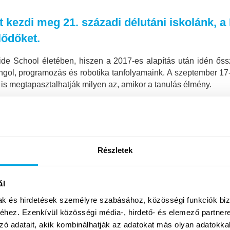
kezdi meg 21. századi délutáni iskolánk, a 
lődőket.
ide School életében, hiszen a 2017-es alapítás után idén őss
ngol, programozás és robotika tanfolyamaink. A szeptember 17-i
 is megtapasztalhatják milyen az, amikor a tanulás élmény.
ol nyelven is elérhetőek programozás és robotika foglalkozás
 nyertünk önigazolást Gellért téri nyílt óránkon.
Részletek
kapta az instrukciókat tanárunktól, kortársai mind magyarok v
 csoport egyik magyar tagja magától értetődő természetességgel 
ál
lónak, és amikor mégis kommunikációs probléma adódott, mindig v
mak és hirdetések személyre szabásához, közösségi funkciók biz
hez. Ezenkívül közösségi média-, hirdető- és elemező partner
zó adatait, akik kombinálhatják az adatokat más olyan adatokka