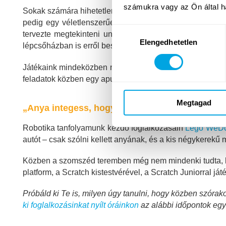
számukra vagy az Ön által ha
Sokak számára hihetetlen, hogy 7 éves gyerekek 50 perc
pedig egy véletlenszerűen felbukkanó kutyába botlik, 
Hozzájárulás
tervezte megtekinteni unokája óra végi projektbemutat
Elengedhetetlen
kiválasztása
lépcsőházban is erről beszélgessenek.
Játékaink mindeközben nem csak plasztikusak és emiatt
feladatok közben egy apuka épp letölteni készült saját te
Megtagad
„Anya integess, hogy elinduljon!”
Robotika tanfolyamunk kezdő foglalkozásain
Lego WeDo 
autót – csak szólni kellett anyának, és a kis négykerekű m
Közben a szomszéd teremben még nem mindenki tudta, hogy
platform, a Scratch kistestvérével, a Scratch Juniorral 
Próbáld ki Te is, milyen úgy tanulni, hogy közben szórak
ki foglalkozásinkat nyílt óráinkon
az alábbi időpontok egyi