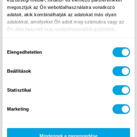
megosztjuk az Ön weboldalhasználatra vonatkozó
adatait, akik kombinálhatják az adatokat más olyan
adatokkal, amelyeket Ön adott meg számukra vagy az
Ön által használt más szolgáltatásokból gyűjtöttek.
Hozzájárulás
Elengedhetetlen
kiválasztása
Beállítások
Statisztikai
Minecraft Education
Marketing
Képzésünk a
Minecraft játék oktatási változata
által
tanítja a
programozást
, természet-tudományi ismeretekkel
kiegészítve, 4-8. osztályig.
Mindennek a megengedése
Részletek és jelentkezés