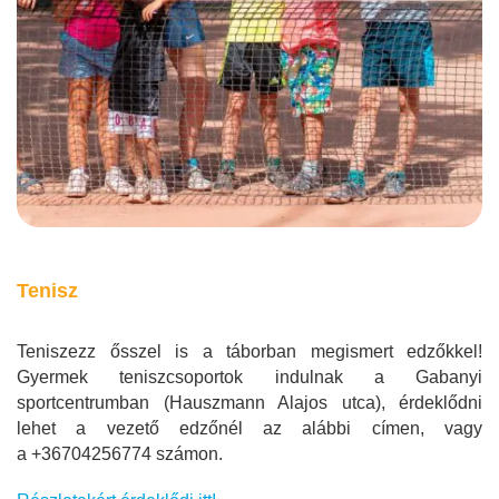
Tenisz
Teniszezz ősszel is a táborban megismert edzőkkel!
Gyermek teniszcsoportok indulnak a Gabanyi
sportcentrumban (Hauszmann Alajos utca), érdeklődni
lehet a vezető edzőnél az alábbi címen, vagy
a +36704256774 számon.