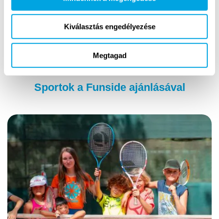
Ingyenes nyílt órák
Kiválasztás engedélyezése
Nyílt óra jelentkezés
Megtagad
Sportok a Funside ajánlásával