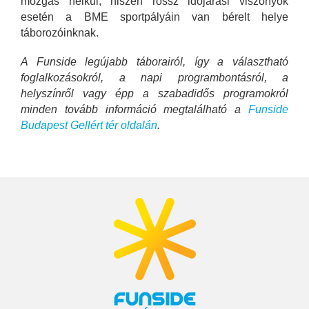
mozgás nélkül, hiszen rossz időjárási viszonyok
esetén a BME sportpályáin van bérelt helye
táborozóinknak.
A Funside legújabb táborairól, így a választható
foglalkozásokról, a napi programbontásról, a
helyszínről vagy épp a szabadidős programokról
minden tovább információ megtalálható a
Funside
Budapest Gellért tér oldalán
.