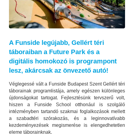
A Funside legújabb, Gellért téri
táboraiban a Future Park és a
digitális homokozó is programpont
lesz, akárcsak az önvezető autó!
Véglegessé vált a Funside Budapest Szent Gellért téri
táborainak programlistája, amely egészen különleges
újdonságokat tartogat. Fejlesztésünk tervszerű volt,
hiszen a Funside School otthonául is szolgáló
intézményben tartandó szakmai foglalkozások mellett
a szabadtéri szórakozás, és a leginnovatívabb
kezdeményezések megismerése is elengedhetetlen
eleme táborainknak.