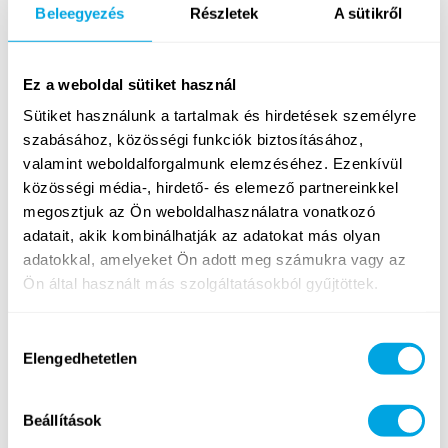
Beleegyezés
Részletek
A sütikről
illetve szórakoztassák a programozás és robotika iránt
érdeklődő gyerekeket.
Idén érkezett Magyarországra a nemzetközi
Ez a weboldal sütiket használ
összevetésben is innovatív Future Park, amely a
Sütiket használunk a tartalmak és hirdetések személyre
technológia eszközeit adja segítségül ahhoz, hogy a
szabásához, közösségi funkciók biztosításához,
gyermekek játéka interaktív lehessen. Életre keltett
valamint weboldalforgalmunk elemzéséhez. Ezenkívül
rajzok, ugróiskola zseniknek vagy épp óriáslabdák
közösségi média-, hirdető- és elemező partnereinkkel
zenekara – ilyen programokkal várja táborozóinkat az
megosztjuk az Ön weboldalhasználatra vonatkozó
Andrássy Élményközpont. Szintén jövőbe mutató
adatait, akik kombinálhatják az adatokat más olyan
érdekességeket tartogatnak a Budapesti Műszaki
adatokkal, amelyeket Ön adott meg számukra vagy az
Egyetem közreműködésével létrejövő, és
hetente
Ön által használt más szolgáltatásokból gyűjtöttek.
váltakozó
szakmai programok
,
köztük a Mobil
Innovációs Központ több állomása. Lesz digitális
kincskereső játék, működő mobilszolgáltató
Hozzájárulás
teszthálózat látogatás, és önvezető autó bemutató is!
Elengedhetetlen
kiválasztása
Nem maradhat ki a felsorolásból a
digitális homokozó
sem, amely élő tér- és mozgásérzékelő szenzoraival,
Beállítások
és a gyerekek kézfelületével szimulálható természeti