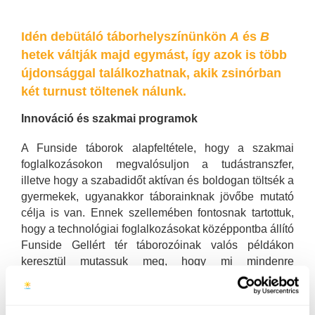
Idén debütáló táborhelyszínünkön
A
és
B
hetek váltják majd egymást, így azok is több
újdonsággal találkozhatnak, akik zsinórban
két turnust töltenek nálunk.
Innováció és szakmai programok
A Funside táborok alapfeltétele, hogy a szakmai
foglalkozásokon megvalósuljon a tudástranszfer,
illetve hogy a szabadidőt aktívan és boldogan töltsék a
gyermekek, ugyanakkor táborainknak jövőbe mutató
célja is van. Ennek szellemében fontosnak tartottuk,
hogy a technológiai foglalkozásokat középpontba állító
Funside Gellért tér táborozóinak valós példákon
keresztül mutassuk meg, hogy mi mindenre
használható már ma is a digitális szaktudás. Szakmai
programjaink összeállításakor arra törekedtünk, hogy
azok egyszerre mutassanak ösztönző jövőképet,