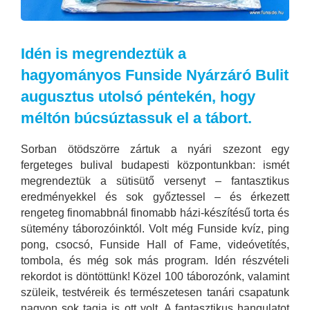
Idén is megrendeztük a
hagyományos Funside Nyárzáró Bulit
augusztus utolsó péntekén, hogy
méltón búcsúztassuk el a tábort.
Sorban ötödszörre zártuk a nyári szezont egy
fergeteges bulival budapesti központunkban: ismét
megrendeztük a sütisütő versenyt – fantasztikus
eredményekkel és sok győztessel – és érkezett
rengeteg finomabbnál finomabb házi-készítésű torta és
sütemény táborozóinktól. Volt még Funside kvíz, ping
pong, csocsó, Funside Hall of Fame, videóvetítés,
tombola, és még sok más program. Idén részvételi
rekordot is döntöttünk! Közel 100 táborozónk, valamint
szüleik, testvéreik és természetesen tanári csapatunk
nagyon sok tagja is ott volt. A fantasztikus hangulatot