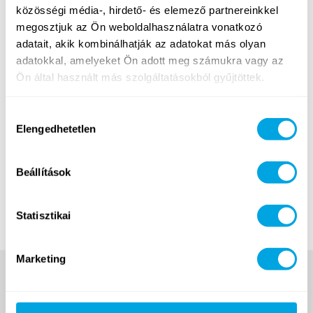
turnuson belül nyolcféle foglalkozásból választhatnak
közösségi média-, hirdető- és elemező partnereinkkel
kettőt. Az angol nyelv, a sport és az informatika különböző
megosztjuk az Ön weboldalhasználatra vonatkozó
kombinációkban is kipróbálható egy héten belül. A
adatait, akik kombinálhatják az adatokat más olyan
foglalkozások után a programok a Margit-szigeten és a
adatokkal, amelyeket Ön adott meg számukra vagy az
környéken folytatódnak: többek között lézerharc,
Ön által használt más szolgáltatásokból gyűjtöttek.
strandolás, trambulinpark, Flippermúzeum és VR-
élmények szerepelnek a délutáni kínálatban.
Hozzájárulás
Ha többet szeretnél megtudni új budapesti helyszínünkről,
Elengedhetetlen
kiválasztása
kattints az alábbi gombra:
Beállítások
Teljes program
Statisztikai
Marketing