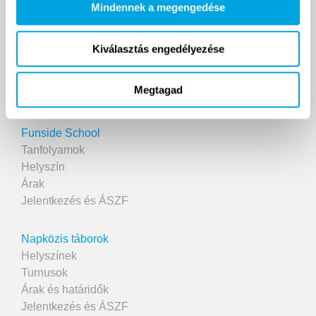
Mindennek a megengedése
Kiválasztás engedélyezése
2007 ÓTA
Megtagad
Funside School
Tanfolyamok
Helyszín
Árak
Jelentkezés és ÁSZF
Napközis táborok
Helyszínek
Turnusok
Árak és határidők
Jelentkezés és ÁSZF