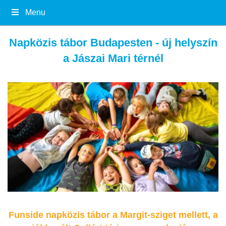
Menu
Napközis tábor Budapesten - új helyszín
a Jászai Mari térnél
Funside napközis tábor a Margit-sziget mellett, a