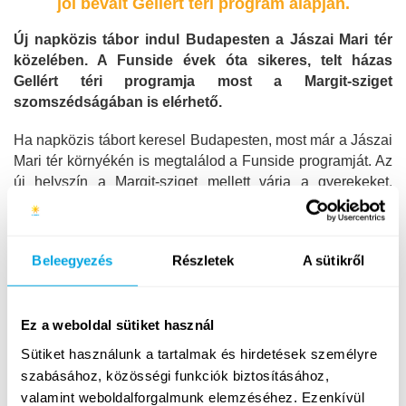
jól bevált Gellért téri program alapján.
Új napközis tábor indul Budapesten a Jászai Mari tér
közelében. A Funside évek óta sikeres, telt házas
Gellért téri programja most a Margit-sziget
szomszédságában is elérhető.
Ha napközis tábort keresel Budapesten, most már a Jászai
Mari tér környékén is megtalálod a Funside programját. Az
új helyszín a Margit-sziget mellett várja a gyerekeket,
ugyanazzal a bevált struktúrával és szakmai minőséggel,
amely a Gellért téri táborunkat évek óta sikeressé teszi.
Angol nyelvi és tematikus foglalkozások, élményközpontú
Beleegyezés
Részletek
A sütikről
tanulás, támogató közösség és biztonságos környezet –
mindez egy könnyen megközelíthető, központi budapesti
helyszínen. A program nem új fejlesztés, hanem egy
Ez a weboldal sütiket használ
kipróbált, népszerű tábori koncepció új városrészben.
Sütiket használunk a tartalmak és hirdetések személyre
Az új helyszínen is Budapest egyik legszélesebb
szabásához, közösségi funkciók biztosításához,
foglalkozáskínálata várja a 8-14 éves táborozókat: egy
valamint weboldalforgalmunk elemzéséhez. Ezenkívül