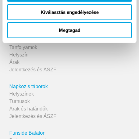
Kiválasztás engedélyezése
2007 ÓTA
Megtagad
Funside School
Tanfolyamok
Helyszín
Árak
Jelentkezés és ÁSZF
Napközis táborok
Helyszínek
Turnusok
Árak és határidők
Jelentkezés és ÁSZF
Funside Balaton