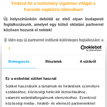
Fedezd fel a tudomány izgalmas világát a
Funside napközis táborában!
Új helyszínünkön debütál az első olyan budapesti
foglalkozásunk, amelyet egy külső oktatási partnerrel
közösen hozunk el nektek!
🧬 Idén egy új partnerrel indítunk különleges foglalkozást: a
FUNtasztikus tudomány órákon - a Funside és a
FUNtasztikus Akadémia közös szervezésében - 🧪
látványos kísérletek, ⚡ játékos feladatok és 🧠 interaktív
Beleegyezés
Részletek
A sütikről
fizikai bemutatók segítségével fedezzük fel a tudomány
izgalmas világát!
Mit jelent az, hogy ez egy "kollab" foglalkozás?
Ez a weboldal sütiket használ
Sütiket használunk a tartalmak és hirdetések személyre
Pest helyszínünkön debütál első "kollab" táborunk, ahol
szabásához, közösségi funkciók biztosításához,
külső oktatási partnerekkel működünk együtt, hogy még
valamint weboldalforgalmunk elemzéséhez. Ezenkívül
több izgalmas foglalkozást tudjunk elhozni nektek! Azok a
közösségi média-, hirdető- és elemező partnereinkkel
táborozóink, akik ezt a kollab órát választják, a reggeli után