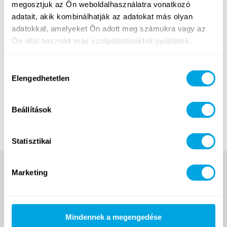
megosztjuk az Ön weboldalhasználatra vonatkozó
az egész délelőttöt* a FUNtasztikus Akadémia csapatával
adatait, akik kombinálhatják az adatokat más olyan
töltik, majd ebédtől kezdve csatlakoznak a többi Funside-
adatokkal, amelyeket Ön adott meg számukra vagy az
os táborozóhoz az étkezésekre és az összes izgalmas
Ön által használt más szolgáltatásokból gyűjtöttek.
délutáni programra!
*A kollab foglalkozás ezért nem kombinálható más
Hozzájárulás
foglalkozással!
Elengedhetetlen
kiválasztása
Részletek és jelentkezés
Beállítások
Statisztikai
Marketing
Mindennek a megengedése