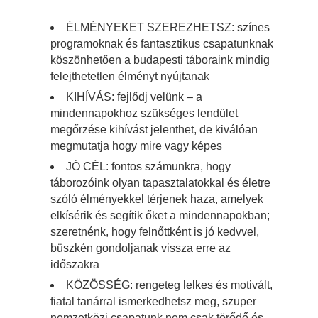
ÉLMÉNYEKET SZEREZHETSZ: színes
programoknak és fantasztikus csapatunknak
köszönhetően a budapesti táboraink mindig
felejthetetlen élményt nyújtanak
KIHÍVÁS: fejlődj velünk – a
mindennapokhoz szükséges lendület
megőrzése kihívást jelenthet, de kiválóan
megmutatja hogy mire vagy képes
JÓ CÉL: fontos számunkra, hogy
táborozóink olyan tapasztalatokkal és életre
szóló élményekkel térjenek haza, amelyek
elkísérik és segítik őket a mindennapokban;
szeretnénk, hogy felnőttként is jó kedvvel,
büszkén gondoljanak vissza erre az
időszakra
KÖZÖSSÉG: rengeteg lelkes és motivált,
fiatal tanárral ismerkedhetsz meg, szuper
nemzetközi csapatunk nem csak törődő és