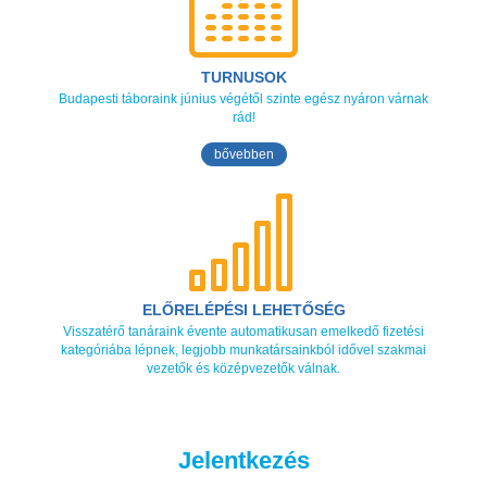
TURNUSOK
Budapesti táboraink június végétől szinte egész nyáron várnak
rád!
bővebben
ELŐRELÉPÉSI LEHETŐSÉG
Visszatérő tanáraink évente automatikusan emelkedő fizetési
kategóriába lépnek, legjobb munkatársainkból idővel szakmai
vezetők és középvezetők válnak.
Jelentkezés