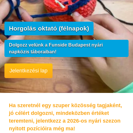
Horgolás oktató (félnapok)
Dolgozz velünk a Funside Budapest nyári
napközis táboraiban!
Jelentkezési lap
Ha szeretnél egy szuper közösség tagjaként,
jó célért dolgozni, mindeközben értéket
teremteni, jelentkezz a 2026-os nyári szezon
nyitott pozícióira még ma!