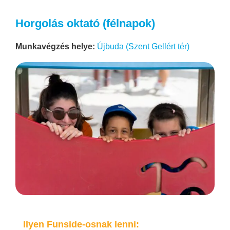
Horgolás oktató (félnapok)
Munkavégzés helye:
Újbuda (Szent Gellért tér)
Ilyen Funside-osnak lenni: