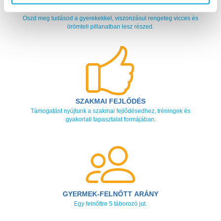
TÖLTŐDJ FEL A NYÁRON
Oszd meg tudásod a gyerekekkel, viszonzásul rengeteg vicces és
örömteli pillanatban lesz részed.
SZAKMAI FEJLŐDÉS
Támogatást nyújtunk a szakmai fejlődésedhez, tréningek és
gyakorlati tapasztalat formájában.
GYERMEK-FELNŐTT ARÁNY
Egy felnőttre 5 táborozó jut.