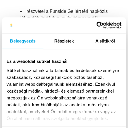
részvétel a Funside Gellért téri napközis
tábor délutáni lebonyolításában napi 9
órában
napi horgolás foglalkozások tartása,
megadott kerettéma alapján
Beleegyezés
Részletek
A sütikről
a tábor lebonyolításában való aktív
részvétel (ki- és bepakolás, étkezések,
játékok stb.)
Ez a weboldal sütiket használ
Sütiket használunk a tartalmak és hirdetések személyre
Munkavégzés részletei:
szabásához, közösségi funkciók biztosításához,
valamint weboldalforgalmunk elemzéséhez. Ezenkívül
Időpontok:
2026. június 22. és augusztus
közösségi média-, hirdető- és elemező partnereinkkel
28. között, heti turnusokban (hétfőtől
megosztjuk az Ön weboldalhasználatra vonatkozó
péntekig,
időpontért kattints ide
); a neked
adatait, akik kombinálhatják az adatokat más olyan
megfelelő heteket a jelentkezési lapon tudod
adatokkal, amelyeket Ön adott meg számukra vagy az
bejelölni.
Ön által használt más szolgáltatásokból gyűjtöttek.
Juttatások:
Félnapos beosztás (csak a