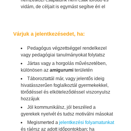
vidám, de céljait is egymást segítve éri el
Várjuk a jelentkezésedet, ha:
Pedagógus végzettséggel rendelkezel
vagy pedagógiai tanulmányokat folytatsz
Jártas vagy a horgolás művészetében,
különösen az
amigurumi
területén
T
áboroztattál már, vagy jelentős ideig
hivatásszerűen foglalkoztál gyermekekkel,
törődéssel és elköteleződéssel viszonyulsz
hozzájuk
Jól kommunikálsz, jól beszéled a
gyerekek nyelvét és tudsz motiválni másokat
Megismerted a
jelentkezési folyamatunkat
és ráérsz az adott időpontokban; ha