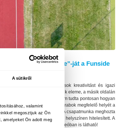
 legnagyobb „élő puzzle”-ját a Funside
A sütikről
!
Rekordjaink
hagyományosan sok kreativitást és igazi
ik oldalán az óriási puzzle egyik eleme, a másik oldalán
megdöntésének pillanatáig senki sem tudta pontosan hogyan
esével keresték meg a puzzle darabok megfelelő helyét a
tosításához, valamint
dig a táblán kívülről segíthették. A csapatmunka meghozta
einkkel megosztjuk az Ön
et a Magyar Rekord Egyesület a helyszínen hitelesített. A
l, amelyeket Ön adott meg
patjelvényét is, ahogy a lenti videóban is látható!