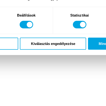
öbb gyermek nyarainak részét képezhessük, és felejthetetlen é
Budapesten, hanem Balatonon is táborozunk minden nyáron, ahol 
Beállítások
Statisztikai
kedvenc programokkal karöltve.
Kiválasztás engedélyezése
Min