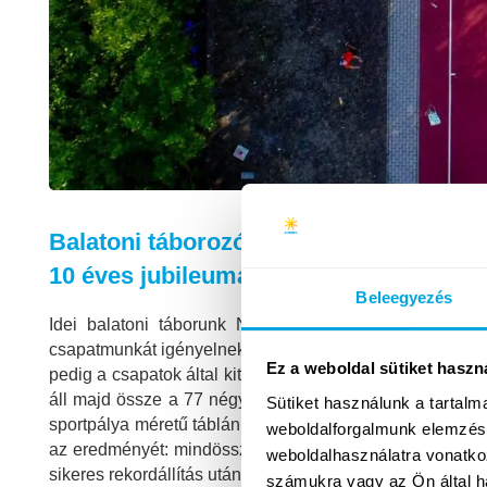
Balatoni táborozóink újabb hivatalos ma
10 éves jubileuma ihlette.
Beleegyezés
Idei balatoni táborunk Nagy Rekordkísérletének tém
csapatmunkát igényelnek, és ez idén sem volt másképp: ö
Ez a weboldal sütiket haszn
pedig a csapatok által kitalált saját csoportjelvény egy
áll majd össze a 77 négyzetméter alapterületű óriás ki
Sütiket használunk a tartal
sportpálya méretű táblán úgy, hogy egyszerre egy csapatb
weboldalforgalmunk elemzésé
az eredményét: mindössze 10 perc és 49 másodperc alatt s
weboldalhasználatra vonatko
sikeres rekordállítás után megfordítottuk a lapokat és a há
számukra vagy az Ön által ha