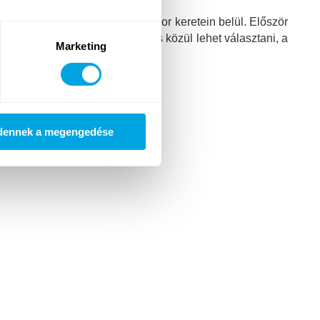
lményekkel gazdagodjanak a tábor keretein belül. Először
több mint 20-féle foglalkozás közül lehet választani, a
Marketing
dennek a megengedése