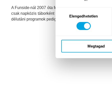
A Funside-nál 2007 óta foglalkozunk azzal, hogy minél t
Hozzájárulás
csak napközis táborként indultunk, de ma már nem csak 
Elengedhetetlen
kiválasztása
délutáni programok pedig évről-évre megújulnak a régi 
Megtagad