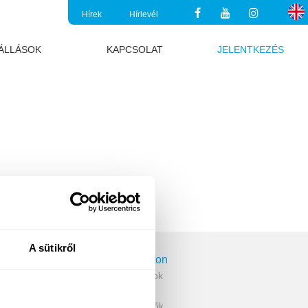
Hírek
Hírlevél
ÁLLÁSOK
KAPCSOLAT
JELENTKEZÉS
A sütikről
Funside Balaton
Balatoni turnusok
Helyszín
Árak és határidők