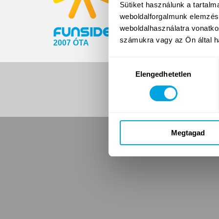
Sütiket használunk a tartal
Jelentkezés é
weboldalforgalmunk elemzésé
weboldalhasználatra vonatko
számukra vagy az Ön által ha
2007 ÓTA
Hozzájárulás
Elengedhetetlen
kiválasztása
Megtagad