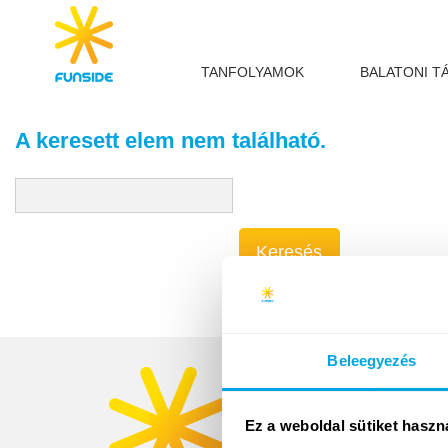
TANFOLYAMOK
BALATONI T
A keresett elem nem található.
Beleegyezés
Funside Scho
Tanfolyamok
Helyszín
Ez a weboldal sütiket haszn
Árak