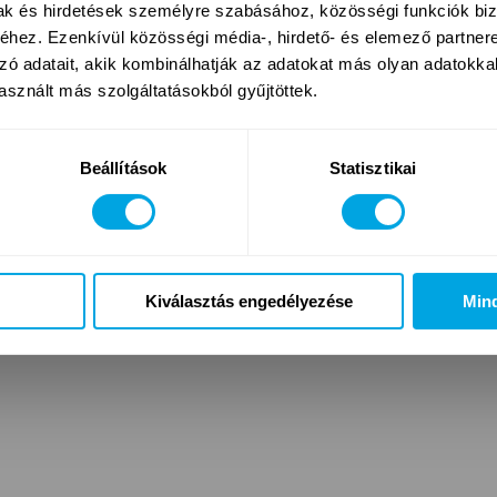
mak és hirdetések személyre szabásához, közösségi funkciók biz
s ÁSZF
Jelentkezés és ÁSZF
hez. Ezenkívül közösségi média-, hirdető- és elemező partner
zó adatait, akik kombinálhatják az adatokat más olyan adatokka
sznált más szolgáltatásokból gyűjtöttek.
Beállítások
Statisztikai
Impresszum
Adatvédelmi nyilatkozat
Egyesület
Kiválasztás engedélyezése
Min
Funside School Kft., Funside Egyesület, Funside Events Kft. © 2026