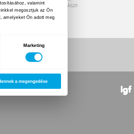
tosításához, valamint
Jelentkezés és ÁSZF
einkkel megosztjuk az Ön
l, amelyeket Ön adott meg
Marketing
dennek a megengedése