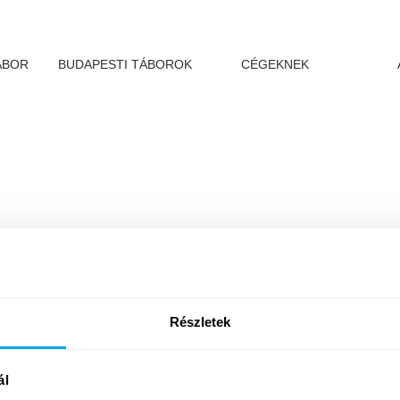
ÁBOR
BUDAPESTI TÁBOROK
CÉGEKNEK
Részletek
ol
Napközis táborok
Helyszínek
Turnusok
ál
Árak és határidők