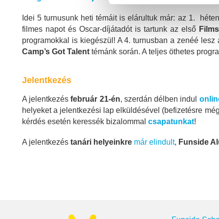
Idei 5 turnusunk heti témáit is elárultuk már: az 1. h
filmes napot és Oscar-díjátadót is tartunk az első
Films
programokkal is kiegészül! A 4. turnusban a zenéé lesz
Camp’s Got Talent
témánk során. A teljes öthetes prog
Jelentkezés
A jelentkezés
február 21-én
, szerdán délben indul
onlin
helyeket a jelentkezési lap elküldésével (befizetésre mé
kérdés esetén keressék bizalommal
csapatunkat
!
A jelentkezés
tanári helyeinkre
már elindult
,
Funside A