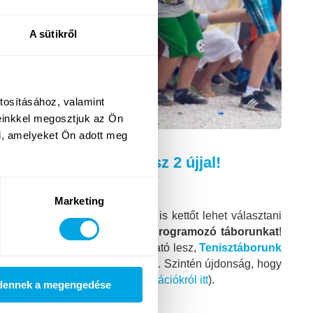
A sütikről
tosításához, valamint
einkkel megosztjuk az Ön
l, amelyeket Ön adott meg
0 foglalkozással, plusz 2 újjal!
Marketing
nkban, melyek közül továbbra is kettőt lehet választani
mára ajánljuk szintén új
Drón-programozó táborunkat
!
dén már 4 turnusban is választható lesz,
Tenisztáborunk
zért fontos lesz korán jelentkezni. Szintén újdonság, hogy
l kombinálva (bővebben a
kombinációkról itt
).
dennek a megengedése