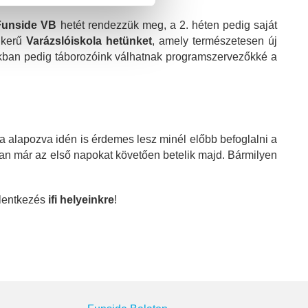
Funside VB
hetét rendezzük meg, a 2. héten pedig saját
sikerű
Varázslóiskola hetünket
, amely természetesen új
nkban pedig táborozóink válhatnak programszervezőkké a
ra alapozva idén is érdemes lesz minél előbb befoglalni a
tóan már az első napokat követően betelik majd. Bármilyen
jelentkezés
ifi helyeinkre
!