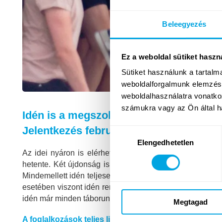
Beleegyezés
Ez a weboldal sütiket haszn
Sütiket használunk a tartal
weboldalforgalmunk elemzésé
weboldalhasználatra vonatko
számukra vagy az Ön által ha
Idén is a megszokott időpontban, 5 héte
Jelentkezés február 21-től!
Hozzájárulás
Elengedhetetlen
kiválasztása
Az idei nyáron is elérhető lesz az eddig megszokott 
hetente. Két újdonság is csatlakozott a kínálathoz: elős
Mindemellett idén teljesen megújult
Videós táborunk
pr
esetében viszont idén rendhagyó módon csak kevesebb 
idén már minden táborunk kombinálható, így a zene, az 
Megtagad
A foglalkozások teljes listája és minden fontos informá