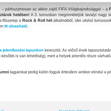
éten – párhuzamosan az akkor zajló FIFA Világbajnoksággal – a
ztárok hetében
! A 3. turnusban megismételjük tavalyi nagy 
 a főszerep a
Rock & Roll hét
alkalmából, idei utolsó turnusu
ram
itt olvasható
.
e jelentkezési lapunkon
keresztül. Az előző évek tapasztalatá
g később is van lehetőség), mert a helyek jelentős része várha
lumni
tagjainkat pedig külön fogjuk értesíteni amikor elindul a 