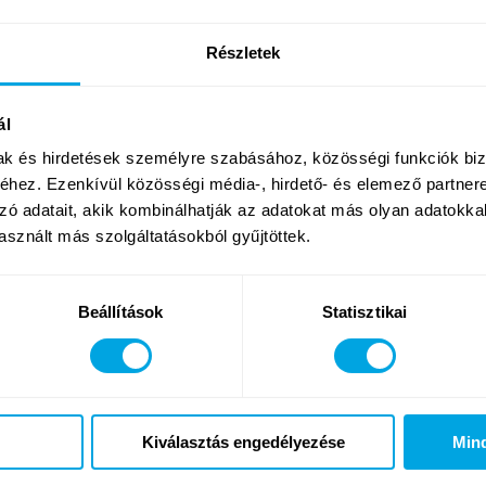
Részletek
ál
mak és hirdetések személyre szabásához, közösségi funkciók biz
hez. Ezenkívül közösségi média-, hirdető- és elemező partner
zó adatait, akik kombinálhatják az adatokat más olyan adatokka
sznált más szolgáltatásokból gyűjtöttek.
n át lesz Funside Balaton tábor, a meglévő 2
Beállítások
Statisztikai
és népszerű
20-féle különböző foglalkozásunk
balatoni táboru
zör indul
Jóga táborunk
, valamint haladó programozóink szá
ogramja is.
DJ-táborunk
a nagy érdeklődésre való tekintettel i
elérhető szabad hely lesz (erről bővebben a
tábor oldalán
), e
angol dráma és a médiatáboraink is választhatóak más táborra
Kiválasztás engedélyezése
Min
ció egy helyen itt található!