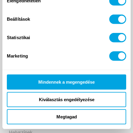
Elengedhetetlen
kiválasztása
Beállítások
Statisztikai
Marketing
2007 ÓTA
Funside School
Mindennek a megengedése
Tanfolyamok
Helyszín
Kiválasztás engedélyezése
Árak
Jelentkezés és ÁSZF
Megtagad
Napközis táborok
Helyszínek