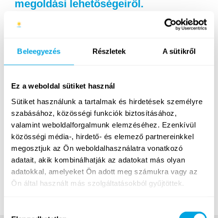
megoldási lehetőségeiről.
A Kittka András és Kittka Eszter által 2007-ben életre
hívott Funside táborok immár közel tízezer gyermek
nyarához adtak életre szóló élményeket, a különleges
Beleegyezés
Részletek
A sütikről
tapasztalati tőkét pedig igyekeznek vezetőink a
gondtalan táborozás szolgálatába állítani. Szakértői
meglátásaik segítségével korábban
a Funside
Ez a weboldal sütiket használ
honlapján közöltünk 5+1 olyan gyakorlati tanácsot
,
Sütiket használunk a tartalmak és hirdetések személyre
melyekkel jól sikerülhet az első táborozás, most pedig
szabásához, közösségi funkciók biztosításához,
az
InfoRádió
hívására válaszolt készséggel vezetőnk,
valamint weboldalforgalmunk elemzéséhez. Ezenkívül
Kittka András.
közösségi média-, hirdető- és elemező partnereinkkel
A teljes cikk, melyben a rádióban elhangzott telefonos
megosztjuk az Ön weboldalhasználatra vonatkozó
interjú is meghallgatható
ide kattintva
érhető el.
adatait, akik kombinálhatják az adatokat más olyan
adatokkal, amelyeket Ön adott meg számukra vagy az
Ön által használt más szolgáltatásokból gyűjtöttek.
Hozzájárulás