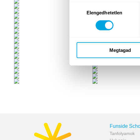
Hozzájárulás
Elengedhetetlen
kiválasztása
Megtagad
Funside Scho
Tanfolyamok