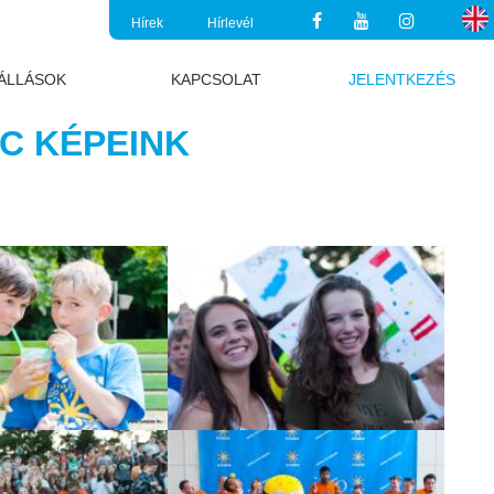
Hírek
Hírlevél
ÁLLÁSOK
KAPCSOLAT
JELENTKEZÉS
C KÉPEINK