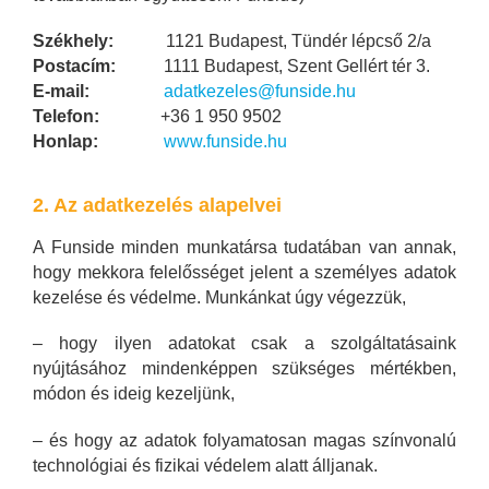
Székhely:
1121 Budapest, Tündér lépcső 2/a
Postacím:
1111 Budapest, Szent Gellért tér 3.
E-mail:
adatkezeles@funside.hu
Telefon:
+36 1 950 9502
Honlap:
www.funside.hu
2. Az adatkezelés alapelvei
A Funside minden munkatársa tudatában van annak,
hogy mekkora felelősséget jelent a személyes adatok
kezelése és védelme. Munkánkat úgy végezzük,
– hogy ilyen adatokat csak a szolgáltatásaink
nyújtásához mindenképpen szükséges mértékben,
módon és ideig kezeljünk,
– és hogy az adatok folyamatosan magas színvonalú
technológiai és fizikai védelem alatt álljanak.