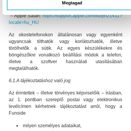
hu/help/17442/windows-internet-explorer-delete-
Megtagad
manage-cookies
– Apple Safari:
https://support.apple.com/kb/ph21411?
locale=hu_HU
Az okostelefonokon általánosan vagy egyenként
ugyancsak tilthatók vagy korlátozhatók, illetve
törölhetők a sütik. Az egyes készülékekre és
böngészőkre vonatkozó beállítási módok a telefon,
illetve a szoftver használati utasításában
megtalálhatók.
6.1.A tájékoztatáshoz való jog
Az érintettek – illetve törvényes képviselőik – írásban,
az 1. pontban szereplő postai vagy elektronikus
levélcímen kérhetnek tájékoztatást arról, hogy a
Funside
milyen személyes adataikat,