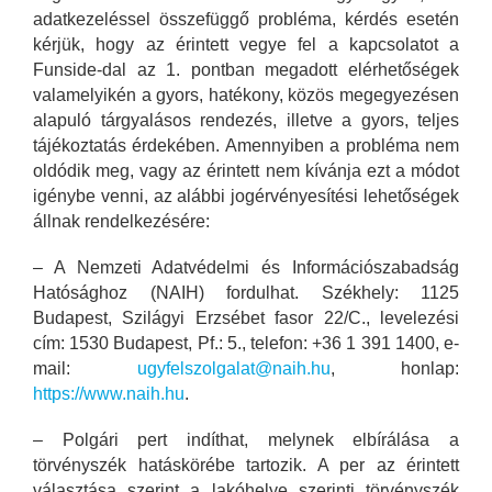
adatkezeléssel összefüggő probléma, kérdés esetén
kérjük, hogy az érintett vegye fel a kapcsolatot a
Funside-dal az 1. pontban megadott elérhetőségek
valamelyikén a gyors, hatékony, közös megegyezésen
alapuló tárgyalásos rendezés, illetve a gyors, teljes
tájékoztatás érdekében. Amennyiben a probléma nem
oldódik meg, vagy az érintett nem kívánja ezt a módot
igénybe venni, az alábbi jogérvényesítési lehetőségek
állnak rendelkezésére:
– A Nemzeti Adatvédelmi és Információszabadság
Hatósághoz (NAIH) fordulhat. Székhely: 1125
Budapest, Szilágyi Erzsébet fasor 22/C., levelezési
cím: 1530 Budapest, Pf.: 5., telefon: +36 1 391 1400, e-
mail:
ugyfelszolgalat@naih.hu
, honlap:
https://www.naih.hu
.
– Polgári pert indíthat, melynek elbírálása a
törvényszék hatáskörébe tartozik. A per az érintett
választása szerint a lakóhelye szerinti törvényszék