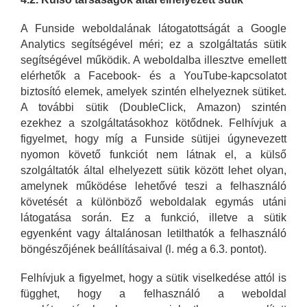
A Funside weboldalának látogatottságát a Google
Analytics segítségével méri; ez a szolgáltatás sütik
segítségével működik. A weboldalba illesztve emellett
elérhetők a Facebook- és a YouTube-kapcsolatot
biztosító elemek, amelyek szintén elhelyeznek sütiket.
A további sütik (DoubleClick, Amazon) szintén
ezekhez a szolgáltatásokhoz kötődnek. Felhívjuk a
figyelmet, hogy míg a Funside sütijei úgynevezett
nyomon követő funkciót nem látnak el, a külső
szolgáltatók által elhelyezett sütik között lehet olyan,
amelynek működése lehetővé teszi a felhasználó
követését a különböző weboldalak egymás utáni
látogatása során. Ez a funkció, illetve a sütik
egyenként vagy általánosan letilthatók a felhasználó
böngészőjének beállításaival (l. még a 6.3. pontot).
Felhívjuk a figyelmet, hogy a sütik viselkedése attól is
függhet, hogy a felhasználó a weboldal