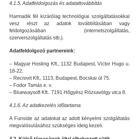
4.1.5. Adatfeldolgozás és adatattovábbítás
Harmadik fél kizárólag technológiai szolgáltatásokkal
vesz részt az adatok továbbításában vagy
feldolgozásában (internetszolgáltatás,
szerverszolgáltatás stb.).
Adatfeldolgozó partnereink:
– Magyar Hosting Kft., 1132 Budapest, Victor Hugo u.
18-22.
– Recrovit Kft., 1113, Budapest, Bocskai út 75.
– Fodor Tamás e. v.
– Bluewaysoft Kft.. 7191 Hőgyész Rózsavölgy utca 8.
4.1.6. Az adatkezelés id
ő
tartama
A Funside az adatokat az adott kényelmi szolgáltatás
megvalósulásához szükséges ideig kezeli.
4.2. Külső társaságok által elhelyezett sütik