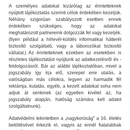
A személyes adatokat kizárólag az érintetteknek
nyújtott tájékoztatás szerinti célok érdekében kezeljük.
Néhány szigorúan szabályozott esetben ennek
érdekében szükséges, hogy az adatokat
meghatározott partnereink dolgozzák fel vagy kezeljék.
(Ilyen például a hírlevél-küldés informatikai hátterét
biztosító szolgáltató, vagy a táborozókat biztosító
vállalat.) Az érintetteknek ezekben az esetekben is
részletes tájékoztatást nyújtunk az adatkezelésről és -
feldolgozásról. Bár az alábbi tájékoztatóban, mivel a
jogszabály így írja elő, szerepel erre utalás, a
valóságban más célokra, legyen az harmadik fél
reklámja, kutatás, egyéb, a kezelt adatokat soha nem
adjuk át senkinek (az egyetlen kivétel az, ha
jogszabály alapján, hatóság számára kell adatot
szolgáltatnunk).
Adatvédelmi tekintetben a „nagykorúság” a 16. életév
betöltésével érkezik el, vagyis az ennél fiatalabbak