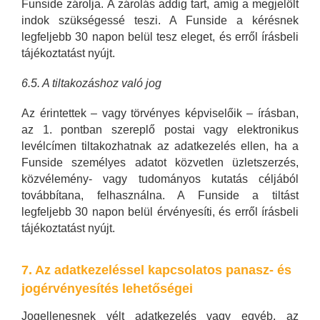
Funside zárolja. A zárolás addig tart, amíg a megjelölt
indok szükségessé teszi. A Funside a kérésnek
legfeljebb 30 napon belül tesz eleget, és erről írásbeli
tájékoztatást nyújt.
6.5. A tiltakozáshoz való jog
Az érintettek – vagy törvényes képviselőik – írásban,
az 1. pontban szereplő postai vagy elektronikus
levélcímen tiltakozhatnak az adatkezelés ellen, ha a
Funside személyes adatot közvetlen üzletszerzés,
közvélemény- vagy tudományos kutatás céljából
továbbítana, felhasználna. A Funside a tiltást
legfeljebb 30 napon belül érvényesíti, és erről írásbeli
tájékoztatást nyújt.
7. Az adatkezeléssel kapcsolatos panasz- és
jogérvényesítés lehetőségei
Jogellenesnek vélt adatkezelés vagy egyéb, az