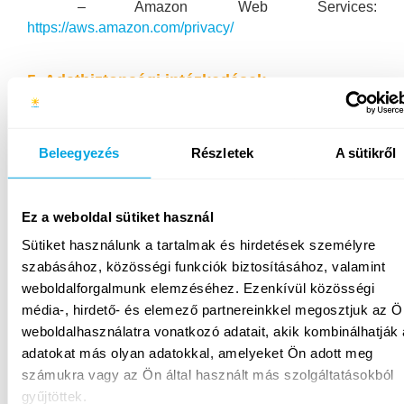
– Amazon Web Services:
https://aws.amazon.com/privacy/
5. Adatbiztonsági intézkedések
A Funside a személyes adatokat (a tevékenységtől
függően) a Magyar Hosting Kft. vagy Recrovit Kft.
Beleegyezés
Részletek
A sütikről
szerverein tárolja.
A Funside és partnerei fizikai és technológiai
eszközökkel gondoskodnak arról, hogy a személyes
Ez a weboldal sütiket használ
adatokat teljes körűen védjék a jogosulatlan
Sütiket használunk a tartalmak és hirdetések személyre
hozzáférés ellen.
szabásához, közösségi funkciók biztosításához, valamint
weboldalforgalmunk elemzéséhez. Ezenkívül közösségi
6. Az adatkezeléssel kapcsolatos jogok
média-, hirdető- és elemező partnereinkkel megosztjuk az Ö
weboldalhasználatra vonatkozó adatait, akik kombinálhatják
Az alábbiakban a személyes adatok kezelésére
adatokat más olyan adatokkal, amelyeket Ön adott meg
vonatkozó előírások szerinti jogokat soroljuk fel.
számukra vagy az Ön által használt más szolgáltatásokból
Felhívjuk azonban a figyelmet arra, hogy a sütik
gyűjtöttek.