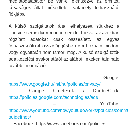
meglátogatásakor be van-e jelentkezve az említett
társaságok által működtetett valamely felhasználói
fiókjába.
A külső szolgáltatók által elhelyezett sütikhez a
Funside semmilyen módon nem fér hozzá, az azokban
rögzített adatokat csak összesített, az egyes
felhasználókkal összefüggésbe nem hozható módon,
vagy egyáltalán nem ismeri meg. A külső szolgáltatók
adatkezelési gyakorlatáról az alábbi linkeken található
további információ:
– Google:
https://www.google.hu/intl/hu/policies/privacy/
– Google hirdetések / DoubleClick:
https://policies.google.com/technologies/ads
– YouTube:
https://www.youtube.com/howyoutubeworks/policies/commu
guidelines/
– Facebook: https://www.facebook.com/policies