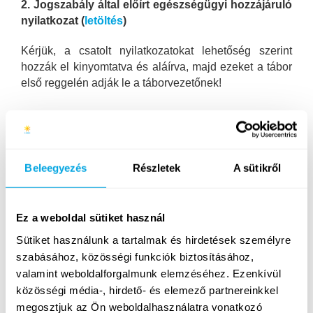
2. Jogszabály által előírt egészségügyi hozzájáruló
nyilatkozat (
letöltés
)
Kérjük, a csatolt nyilatkozatokat lehetőség szerint
hozzák el kinyomtatva és aláírva, majd ezeket a tábor
első reggelén adják le a táborvezetőnek!
Tájékoztatóink megtekinthetőek itt:
Beleegyezés
Részletek
A sütikről
A Funside Day Camps napközis táborok házirendje
elolvasható itt
.
Ez a weboldal sütiket használ
Egyes turnusokhoz:
Climberry Képességfejlesztő
Sütiket használunk a tartalmak és hirdetések személyre
Falmászás házirend és nyilatkozat
elolvasható itt
–
szabásához, közösségi funkciók biztosításához,
dátumok: 07.02; 07.16; 07.30; 08.06., 08.13. és 08.27.
valamint weboldalforgalmunk elemzéséhez. Ezenkívül
Az érintett turnusokon való részvétel esetén kérjük a
házirend megismerését, és annak aláírással való
közösségi média-, hirdető- és elemező partnereinkkel
igazolását a táborba érkezéskor (a házirendet nem
megosztjuk az Ön weboldalhasználatra vonatkozó