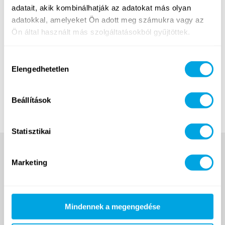
szükséges kinyomtatni, az aláíráshoz szükséges
adatait, akik kombinálhatják az adatokat más olyan
nyomtatványt a táborvezető fogja biztosítani hétfő
adatokkal, amelyeket Ön adott meg számukra vagy az
reggel a táborban való érkezéskor).
Ön által használt más szolgáltatásokból gyűjtöttek.
Táboraink általános adatvédelmi tájékoztatója
Hozzájárulás
elolvasható itt
.
Elengedhetetlen
kiválasztása
A tájékoztatók csak megtekintésre szolgálnak, ezeket
nem szükséges kinyomtatni!
Beállítások
Statisztikai
Marketing
Mindennek a megengedése