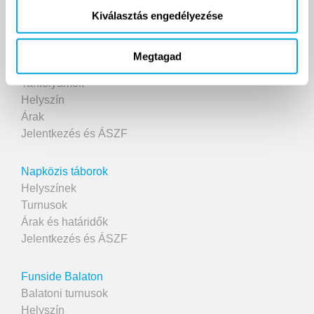
2007 ÓTA
Kiválasztás engedélyezése
Megtagad
Funside School
Tanfolyamok
Helyszín
Árak
Jelentkezés és ÁSZF
Napközis táborok
Helyszínek
Turnusok
Árak és határidők
Jelentkezés és ÁSZF
Funside Balaton
Balatoni turnusok
Helyszín