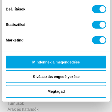
Beállítások
Statisztikai
2007 ÓTA
Marketing
Funside School
Tanfolyamok
Mindennek a megengedése
Helyszín
Árak
Kiválasztás engedélyezése
Jelentkezés és ÁSZF
Megtagad
Napközis táborok
Helyszínek
Turnusok
Árak és határidők