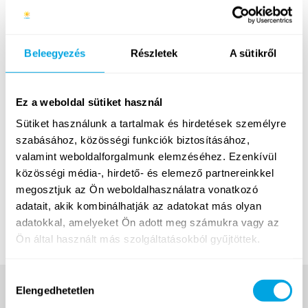
68
Fénykép
Funside Budapest 2015: legjobb
Beleegyezés
Részletek
A sütikről
képeink
Ez a weboldal sütiket használ
53
Fénykép
Sütiket használunk a tartalmak és hirdetések személyre
szabásához, közösségi funkciók biztosításához,
Funside Budapest 2014: legjobb
valamint weboldalforgalmunk elemzéséhez. Ezenkívül
képeink
közösségi média-, hirdető- és elemező partnereinkkel
megosztjuk az Ön weboldalhasználatra vonatkozó
adatait, akik kombinálhatják az adatokat más olyan
35
Fénykép
adatokkal, amelyeket Ön adott meg számukra vagy az
Ön által használt más szolgáltatásokból gyűjtöttek.
Hozzájárulás
Elengedhetetlen
kiválasztása