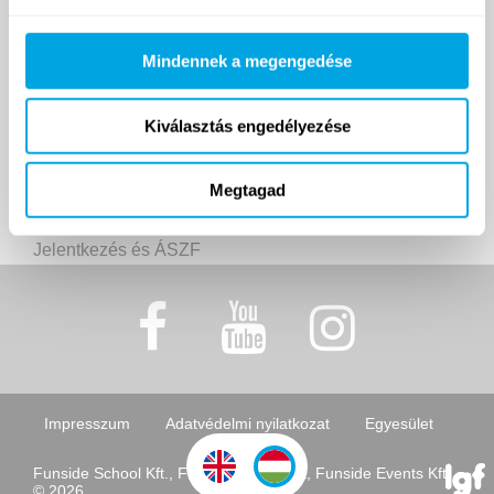
Helyszínek
Turnusok
Árak és határidők
Mindennek a megengedése
Jelentkezés és ÁSZF
Kiválasztás engedélyezése
Funside Balaton
Balatoni turnusok
Megtagad
Helyszín
Árak és határidők
Jelentkezés és ÁSZF
Impresszum
Adatvédelmi nyilatkozat
Egyesület
Funside School Kft., Funside Egyesület, Funside Events Kft.
© 2026