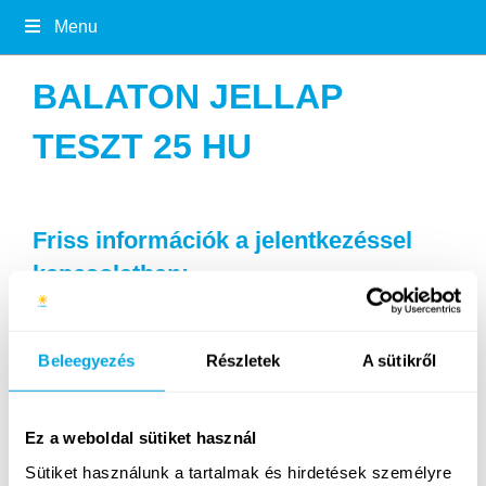
Menu
BALATON JELLAP
TESZT 25 HU
Friss információk a jelentkezéssel
kapcsolatban:
Aktuális teszt: Balatoni sporttábor Révfülöp
Beleegyezés
Részletek
A sütikről
2026 (ID=15)
Ez a weboldal sütiket használ
Sütiket használunk a tartalmak és hirdetések személyre