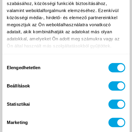
szabásához, közösségi funkciók biztosításához,
valamint weboldalforgalmunk elemzéséhez. Ezenkívül
közösségi média-, hirdető- és elemező partnereinkkel
megosztjuk az Ön weboldalhasználatra vonatkozó
adatait, akik kombinálhatják az adatokat más olyan
adatokkal, amelyeket Ön adott meg számukra vagy az
Ön által használt más szolgáltatásokból gyűjtöttek.
2007 ÓTA
Hozzájárulás
Elengedhetetlen
kiválasztása
Funside School
Beállítások
Tanfolyamok
Helyszín
Árak
Statisztikai
Jelentkezés és ÁSZF
Marketing
Napközis táborok