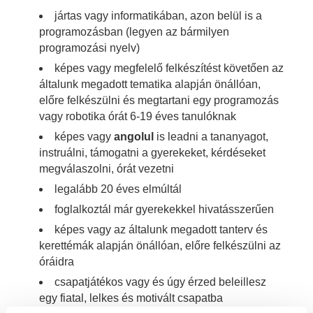
jártas vagy informatikában, azon belül is a
programozásban (legyen az bármilyen
programozási nyelv)
képes vagy megfelelő felkészítést követően az
általunk megadott tematika alapján önállóan,
előre felkészülni és megtartani egy programozás
vagy robotika órát 6-19 éves tanulóknak
képes vagy
angolul
is leadni a tananyagot,
instruálni, támogatni a gyerekeket, kérdéseket
megválaszolni, órát vezetni
legalább 20 éves elmúltál
foglalkoztál már gyerekekkel hivatásszerűen
képes vagy az általunk megadott tanterv és
kerettémák alapján önállóan, előre felkészülni az
óráidra
csapatjátékos vagy és úgy érzed beleillesz
egy fiatal, lelkes és motivált csapatba