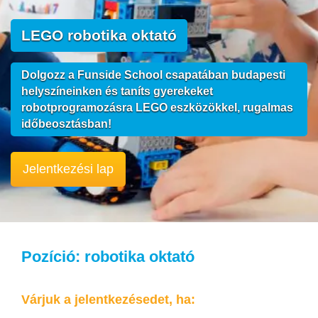
LEGO robotika oktató
Dolgozz a Funside School csapatában budapesti
helyszíneinken és taníts gyerekeket
robotprogramozásra LEGO eszközökkel, rugalmas
időbeosztásban!
Jelentkezési lap
Pozíció: robotika oktató
Várjuk a jelentkezésedet, ha: