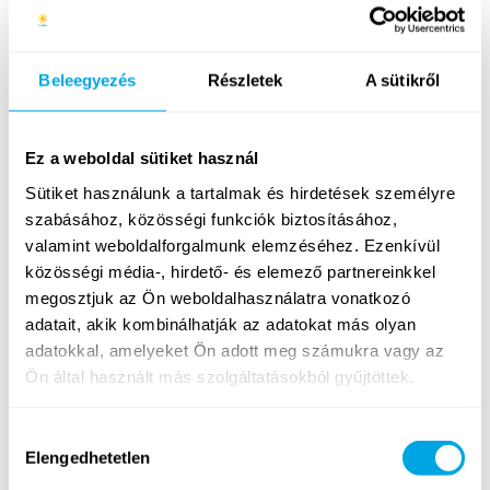
ha behívunk, fontos, hogy el tudj jönni
megtartani egy próbatanítást budapesti
központunkba
Beleegyezés
Részletek
A sütikről
szeretnéd megtapasztalni milyen az, amikor a
21. századi gyermekeket valóban a jövőre
készítik fel
Ez a weboldal sütiket használ
Sütiket használunk a tartalmak és hirdetések személyre
A robotika oktató feladatai:
szabásához, közösségi funkciók biztosításához,
valamint weboldalforgalmunk elemzéséhez. Ezenkívül
hétköznap délutánonként (15:00-16:30 között),
közösségi média-, hirdető- és elemező partnereinkkel
rugalmas beosztással
(a neked megfelelő
megosztjuk az Ön weboldalhasználatra vonatkozó
napokon),
játékos robotika órák
(LEGO
eszközökkel) tartása partneriskolánkban
akár
adatait, akik kombinálhatják az adatokat más olyan
angol nyelven is
, valamint az arra való teljes
adatokkal, amelyeket Ön adott meg számukra vagy az
körű önálló felkészülés előre megadott tematika
Ön által használt más szolgáltatásokból gyűjtöttek.
alapján (nézd meg bővebben, hogy miről szól
nálunk egy robotika tanfolyam
itt
!)
Hozzájárulás
Elengedhetetlen
kiválasztása
Munkavégzés helye: