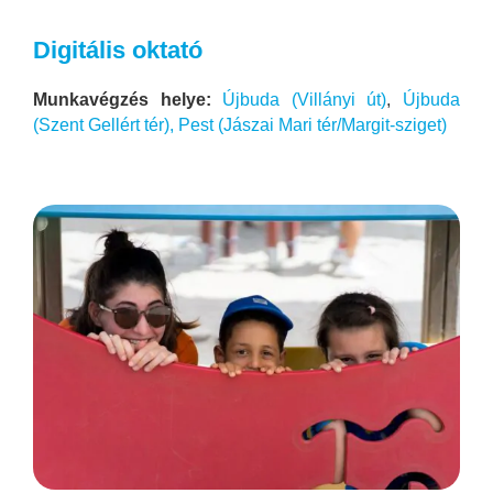
Digitális oktató
Munkavégzés helye:
Újbuda (Villányi út)
,
Újbuda
(Szent Gellért tér),
Pest (Jászai Mari tér/Margit-sziget)