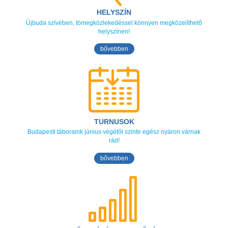
HELYSZÍN
Újbuda szívében, tömegközlekedéssel könnyen megközelíthető
helyszínen!
bővebben
TURNUSOK
Budapesti táboraink június végétől szinte egész nyáron várnak
rád!
bővebben