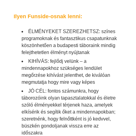
Ilyen Funside-osnak lenni:
ÉLMÉNYEKET SZEREZHETSZ: színes
programoknak és fantasztikus csapatunknak
köszönhetően a budapesti táboraink mindig
felejthetetlen élményt nyújtanak
KIHÍVÁS: fejlődj velünk – a
mindennapokhoz szükséges lendület
megőrzése kihívást jelenthet, de kiválóan
megmutatja hogy mire vagy képes
JÓ CÉL: fontos számunkra, hogy
táborozóink olyan tapasztalatokkal és életre
szóló élményekkel térjenek haza, amelyek
elkísérik és segítik őket a mindennapokban;
szeretnénk, hogy felnőttként is jó kedvvel,
büszkén gondoljanak vissza erre az
időszakra