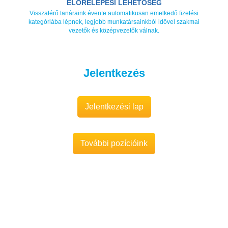
ELŐRELÉPÉSI LEHETŐSÉG
Visszatérő tanáraink évente automatikusan emelkedő fizetési
kategóriába lépnek, legjobb munkatársainkból idővel szakmai
vezetők és középvezetők válnak.
Jelentkezés
Jelentkezési lap
További pozícióink