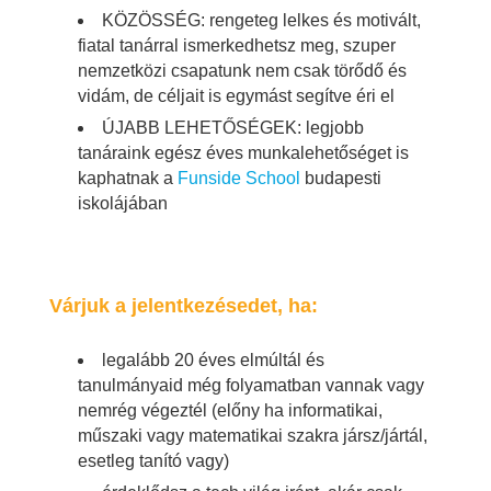
KÖZÖSSÉG: rengeteg lelkes és motivált,
fiatal tanárral ismerkedhetsz meg, szuper
nemzetközi csapatunk nem csak törődő és
vidám, de céljait is egymást segítve éri el
ÚJABB LEHETŐSÉGEK: legjobb
tanáraink egész éves munkalehetőséget is
kaphatnak a
Funside School
budapesti
iskolájában
Várjuk a jelentkezésedet, ha:
legalább 20 éves elmúltál és
tanulmányaid még folyamatban vannak vagy
nemrég végeztél (előny ha informatikai,
műszaki vagy matematikai szakra jársz/jártál,
esetleg tanító vagy)