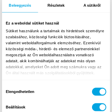
térnél lévő helyszínünkön, napi 9 órában,
Beleegyezés
Részletek
A sütikről
ennek részeként:
informatika óra megtartása 2 blokkban
Ez a weboldal sütiket használ
(2×90 perc játékos programozás vagy
robotika) 7-14 éves gyermekek számára,
Sütiket használunk a tartalmak és hirdetések személyre
megadott kerettéma és tanterv alapján,
szabásához, közösségi funkciók biztosításához,
ehhez mi biztosítjuk a mentorált közeget
valamint weboldalforgalmunk elemzéséhez. Ezenkívül
közösségi média-, hirdető- és elemező partnereinkkel
a fennmaradó időben játékos
megosztjuk az Ön weboldalhasználatra vonatkozó
programokban és a tábor
lebonyolításában való aktív részvétel
adatait, akik kombinálhatják az adatokat más olyan
(szabadidős programok, ki- és bepakolás,
adatokkal, amelyeket Ön adott meg számukra vagy az
étkezések stb.)
Ön által használt más szolgáltatásokból gyűjtöttek.
Munkavégzés részletei:
Hozzájárulás
Elengedhetetlen
kiválasztása
Időpontok:
2026. június 22. és augusztus
28. között, heti turnusokban (hétfőtől
Beállítások
péntekig,
időpontért kattints ide
); a neked