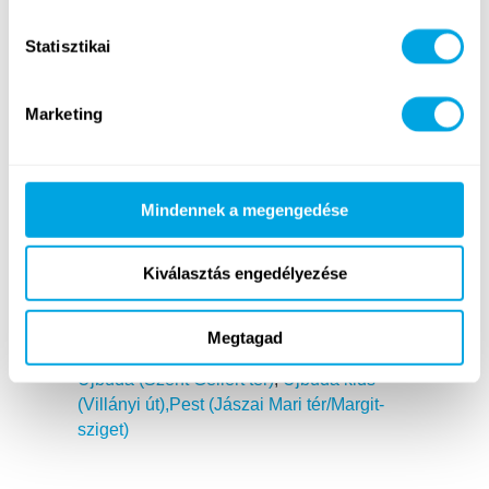
megfelelő heteket a jelentkezési lapon tudod
bejelölni.
Statisztikai
Juttatások:
évente automatikusan
emelkedő fizetési sávok, amely 2026-ban
Marketing
turnusonként nettó 110 000 Ft (első éves,
kezdő fizetés) és 139 047 ft között alakul +
étkezés (speciális étkezést is szükség esetén
díjmentesen biztosítunk) az egész turnus
Mindennek a megengedése
folyamán.
Felkészítés:
orientációs hétvége (2026.
június 13-14.) és egyénileg (szakmai vezetői
Kiválasztás engedélyezése
támogatás, szakterülettől függően).
Programok:
az egyes helyszínek
Megtagad
részletes programjait itt tudod megnézni:
Újbuda (Szent Gellért tér)
,
Újbuda kids
(Villányi út),Pest (Jászai Mari tér/Margit-
sziget)