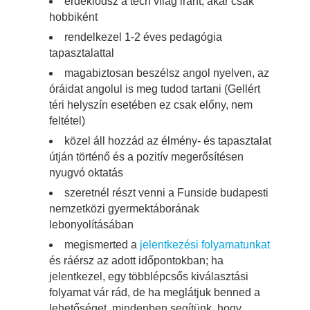
érdeklődsz a tech világ iránt, akár csak
hobbiként
rendelkezel 1-2 éves pedagógia
tapasztalattal
magabiztosan beszélsz angol nyelven, az
óráidat angolul is meg tudod tartan
i (Gellért
téri helyszín esetében ez csak előny, nem
feltétel)
közel áll hozzád az élmény- és tapasztalat
útján történő és a pozitív megerősítésen
nyugvó oktatás
szeretnél részt venni a Funside budapesti
nemzetközi gyermektáborának
lebonyolításában
megismerted a
jelentkezési folyamatunkat
és ráérsz az adott időpontokban; ha
jelentkezel, egy többlépcsős kiválasztási
folyamat vár rád, de ha meglátjuk benned a
lehetőséget, mindenben segítünk, hogy