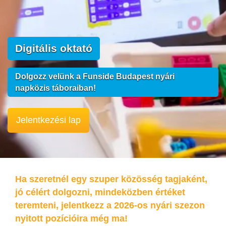
Digitális oktató
Dolgozz velünk a Funside Budapest nyári
napközis táboraiban!
Jelentkezési lap
Ha szeretnél egy szuper közösség tagjaként,
jó célért dolgozni, mindeközben értéket
teremteni, jelentkezz a 2026-os nyári szezon
nyitott pozícióira még ma!