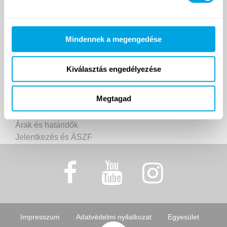
Napközis táborok
Helyszínek
Turnusok
Mindennek a megengedése
Árak és határidők
Jelentkezés és ÁSZF
Kiválasztás engedélyezése
Funside Balaton
Megtagad
Balatoni turnusok
Helyszín
Árak és határidők
Jelentkezés és ÁSZF
Impresszum
Adatvédelmi nyilatkozat
Egyesület