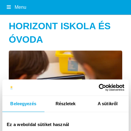
Menu
HORIZONT ISKOLA ÉS
ÓVODA
Beleegyezés
Részletek
A sütikről
Ez a weboldal sütiket használ