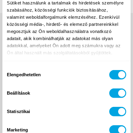
Sütiket használunk a tartalmak és hirdetések személyre
szabásához, közösségi funkciók biztosításához,
valamint weboldalforgalmunk elemzéséhez. Ezenkívül
közösségi média-, hirdető- és elemező partnereinkkel
megosztjuk az Ön weboldalhasználatra vonatkozó
adatait, akik kombinálhatják az adatokat más olyan
adatokkal, amelyeket Ön adott meg számukra vagy az
Ön által használt más szolgáltatásokból gyűjtöttek.
Hozzájárulás
2007 ÓTA
Elengedhetetlen
kiválasztása
Beállítások
Funside School
Tanfolyamok
Helyszín
Statisztikai
Árak
Jelentkezés és ÁSZF
Marketing