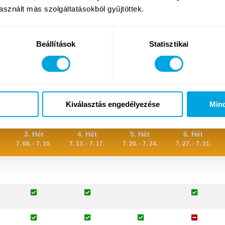
sznált más szolgáltatásokból gyűjtöttek.
 nyelv
Beállítások
Statisztikai
bbi foglalkozásainkat
másik budapesti helyszíneinken
talá
Kiválasztás engedélyezése
Min
Foglalkozások elérhetősége
3. Hét
4. Hét
5. Hét
6. Hét
7. 06. - 7. 10.
7. 13. - 7. 17.
7. 20. - 7. 24.
7. 27. - 7. 31.