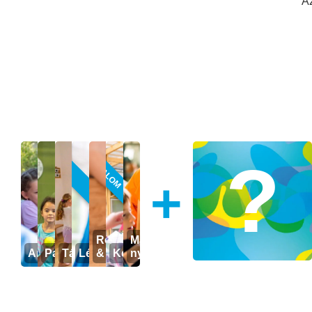
Az
ÚJ TARTALOM
ÚJ
+
Robotika: Cubelets
Magyar mint idegen
Angol nyelv
Padel tenisz
Tánc
Légtorna
& LEGO
Kézműves
nyelv