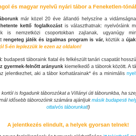
gol és magyar nyelvű nyári tábor a Feneketlen-tóná
táborunk
már közel 20 éve állandó helyszíne a vidámságn
k
hetente kettő foglalkozást
is választhatnak: nyelvóráink m
ink is nemzetközi csoportokban zajlanak, ugyanúgy m
tt
rengeteg játék és izgalmas program is vár,
köztük a
újak
 5-én leplezzük le ezen az oldalon!
i:
budapesti táboraink fiatal és felkészült tanári csapatát hosszú
ez gyermek-felnőtt arányunk
kiemelkedő a táborok között. A t
az jelentkezhet, aki a tábor korhatárainak* és a minimális
nye
kortól is fogadunk táborozókat a Villányi úti táborunkba, ha s
kornál idősebb táborozóink számára ajánljuk
másik budapesti hel
ottalvós táborunkat
!)
A jelentkezés elindult, a helyek gyorsan telnek!