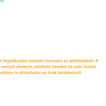
eg
!
db foglalkozást minden turnusra az alábbiakból! A
tartozó életkort, elérhető heteket és más fontos
sebben is olvashatsz az órák tartalmáról!