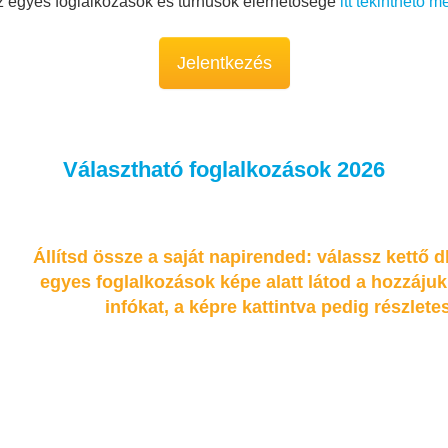
 egyes foglalkozások és turnusok elérhetősége
itt tekinthető m
Jelentkezés
Választható foglalkozások 2026
Állítsd össze a saját napirended: válassz kettő 
egyes foglalkozások képe alatt látod a hozzájuk 
infókat, a képre kattintva pedig részlete