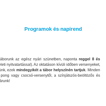
Programok és napirend
Táborunk az egész nyári szünetben, naponta
reggel 8 és
leti nyitvatartással). Az oktatáson kívüli időben versenyeket,
zünk, ezek
mindegyikét a tábor helyszínén tartjuk
. Minden
pong vagy csocsó-versenytől, a színjátszós-beöltözős és
árunk!