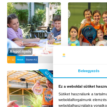
Angol nyelv
Padel tenisz
7 - 12
Hetek
Starter-A1
7 - 14
Hetek
Beleegyezés
ÚJ TARTALOM
Ez a weboldal sütiket haszn
Sütiket használunk a tartal
weboldalforgalmunk elemzésé
weboldalhasználatra vonatko