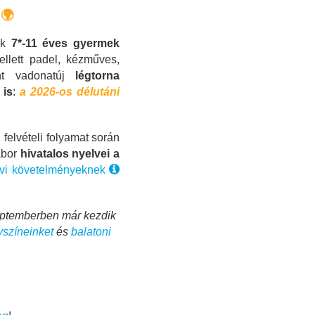
l🌍
ak
7*-11 éves gyermek
ellett padel, kézműves,
int vadonatúj
légtorna
 is
:
a 2026-os délutáni
 felvételi folyamat során
ábor
hivatalos nyelvei a
lvi követelményeknek
zeptemberben már kezdik
yszíneinket
és
balatoni