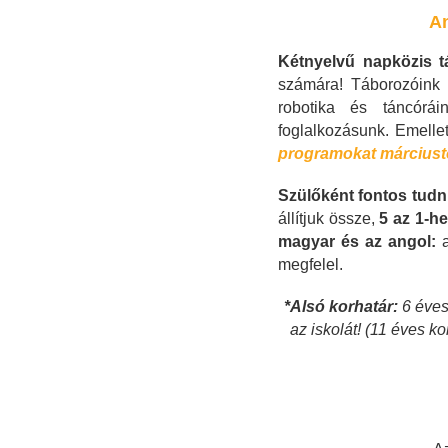
An
Kétnyelvű napközis 
számára! Táborozóin
robotika és táncórá
foglalkozásunk. Emelle
programokat márciustól
Szülőként fontos tudn
állítjuk össze,
5 az 1-h
magyar és az angol:
megfelel.
*Alsó korhatár:
6 éves 
az iskolát! (11 éves 