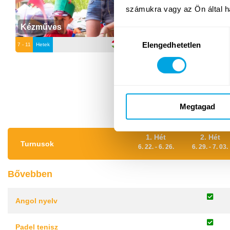
számukra vagy az Ön által ha
Kézműves
Magyar mint idegen
Hozzájárulás
Elengedhetetlen
kiválasztása
7 - 11
Hetek
7 - 11
Hetek
Starter-B2
Tová
Megtagad
1. Hét
2. Hét
Turnusok
6. 22. - 6. 26.
6. 29. - 7. 03.
Bővebben
Angol nyelv
Padel tenisz