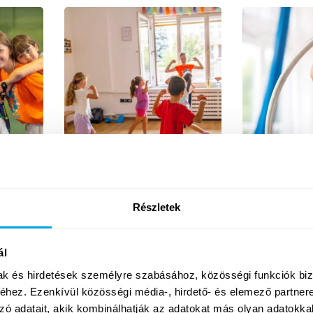
Tánc
Légtorna
7 - 14
Hetek
7 - 11
Hetek
Emelt
Részletek
ál
mak és hirdetések személyre szabásához, közösségi funkciók biz
hez. Ezenkívül közösségi média-, hirdető- és elemező partner
zó adatait, akik kombinálhatják az adatokat más olyan adatokka