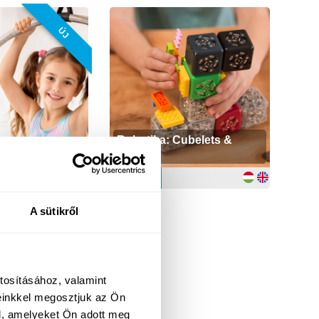
ÚJ
Robotika: Cubelets &
LEGO
 díjas
7 - 11
Hetek
A sütikről
tosításához, valamint
einkkel megosztjuk az Ön
l, amelyeket Ön adott meg