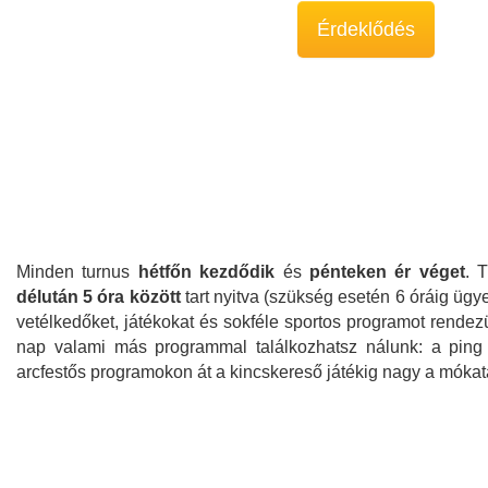
Érdeklődés
Minden turnus
hétfőn kezdődik
és
pénteken ér véget
. 
délután 5 óra között
tart nyitva (szükség esetén 6 óráig ügye
vetélkedőket, játékokat és sokféle sportos programot rende
nap valami más programmal találkozhatsz nálunk: a ping 
arcfestős programokon át a kincskereső játékig nagy a mókat