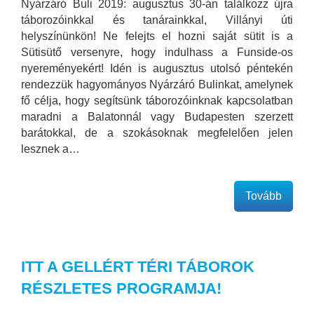
Nyárzáró Buli 2019: augusztus 30-án találkozz újra
táborozóinkkal és tanárainkkal, Villányi úti
helyszínünkön! Ne felejts el hozni saját sütit is a
Sütisütő versenyre, hogy indulhass a Funside-os
nyereményekért! Idén is augusztus utolsó péntekén
rendezzük hagyományos Nyárzáró Bulinkat, amelynek
fő célja, hogy segítsünk táborozóinknak kapcsolatban
maradni a Balatonnál vagy Budapesten szerzett
barátokkal, de a szokásoknak megfelelően jelen
lesznek a…
Tovább
ITT A GELLÉRT TÉRI TÁBOROK
RÉSZLETES PROGRAMJA!