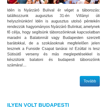
Idén is Nyárzáró Bulival ér véget a táborozás:
találkozzunk augusztus 31-én Villányi úti
helyszínünkön! Idén is augusztus utolsó péntekén
rendezzük hagyományos Nyárzáró Bulinkat, amelynek
fő célja, hogy segítsünk táborozóinknak kapcsolatban
maradni a Balatonnál vagy Budapesten szerzett
barátokkal, de a szokásoknak megfelelően jelen
lesznek a Funside Csapat tanárai is! Ezúttal is lesz
Sütisütő verseny és más meglepetésekkel is
készülünk balatoni és budapesti táborozóink
számára!…
Tovább
ILYEN VOLT BUDAPESTI