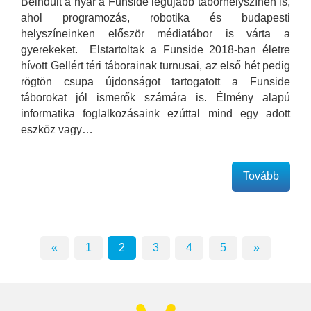
Beindult a nyár a Funside legújabb táborhelyszínén is,
ahol programozás, robotika és budapesti
helyszíneinken először médiatábor is várta a
gyerekeket. Elstartoltak a Funside 2018-ban életre
hívott Gellért téri táborainak turnusai, az első hét pedig
rögtön csupa újdonságot tartogatott a Funside
táborokat jól ismerők számára is. Élmény alapú
informatika foglalkozásaink ezúttal mind egy adott
eszköz vagy…
Tovább
«
1
2
3
4
5
»