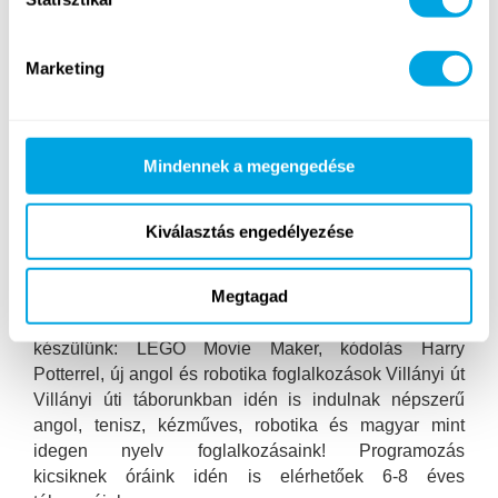
Marketing
Mindennek a megengedése
Kiválasztás engedélyezése
2019-ben is két helyszínen táborozunk Újbudán:
Megtagad
megszokott táborhelyünkön már 7-féle foglalkozás
várja táborozóinkat, valamint számos új táborral
készülünk: LEGO Movie Maker, kódolás Harry
Potterrel, új angol és robotika foglalkozások Villányi út
Villányi úti táborunkban idén is indulnak népszerű
angol, tenisz, kézműves, robotika és magyar mint
idegen nyelv foglalkozásaink! Programozás
kicsiknek óráink idén is elérhetőek 6-8 éves