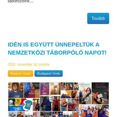
táborozóink…
Tovább
IDÉN IS EGYÜTT ÜNNEPELTÜK A
NEMZETKÖZI TÁBORPÓLÓ NAPOT!
2018. november 14. szerda
Balaton hírek
Budapest hírek