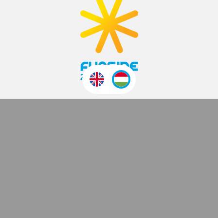
2007 ÓTA
Funside School
Tanfolyamok
Helyszín
Árak
Jelentkezés és ÁSZF
Napközis táborok
Helyszínek
Turnusok