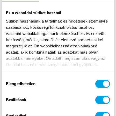
és szakmai programok A Funside táborok alapfeltétele,
hogy a szakmai foglalkozásokon megvalósuljon a
Ez a weboldal sütiket használ
tudástranszfer, illetve hogy a szabadidőt aktívan és
boldogan töltsék a gyermekek. Ennek szellemében
Sütiket használunk a tartalmak és hirdetések személyre
fontosnak tartottuk, hogy a Funside Gellért…
szabásához, közösségi funkciók biztosításához,
valamint weboldalforgalmunk elemzéséhez. Ezenkívül
közösségi média-, hirdető- és elemező partnereinkkel
Tovább
megosztjuk az Ön weboldalhasználatra vonatkozó
adatait, akik kombinálhatják az adatokat más olyan
adatokkal, amelyeket Ön adott meg számukra vagy az
Ön által használt más szolgáltatásokból gyűjtöttek.
INDUL A JELENTKEZÉS A 2019-ES
FUNSIDE BUDAPEST TÁBOROKRA!
Hozzájárulás
Elengedhetetlen
kiválasztása
2019. március 7. csütörtök
Budapest hírek
Beállítások
Statisztikai