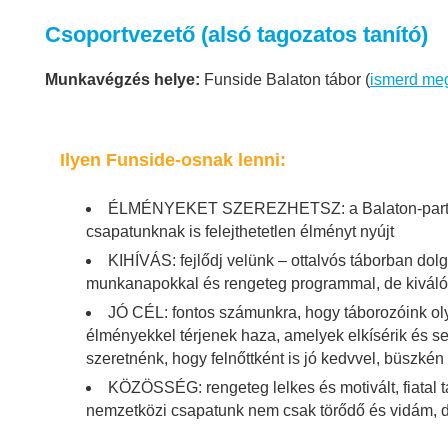
Csoportvezető (alsó tagozatos tanító)
Munkavégzés helye:
Funside Balaton tábor (
ismerd meg
Ilyen Funside-osnak lenni:
ÉLMÉNYEKET SZEREZHETSZ: a Balaton-part és
csapatunknak is felejthetetlen élményt nyújt
KIHÍVÁS: fejlődj velünk – ottalvós táborban d
munkanapokkal és rengeteg programmal, de kiváló
JÓ CÉL: fontos számunkra, hogy táborozóink oly
élményekkel térjenek haza, amelyek elkísérik és s
szeretnénk, hogy felnőttként is jó kedvvel, büszké
KÖZÖSSÉG: rengeteg lelkes és motivált, fiatal 
nemzetközi csapatunk nem csak törődő és vidám, de 