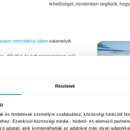
lehetőséget, mindenben segítünk, hogy 
laton nemzetközi tábor
valamelyik
e, délutáni és esti programokon való
Részletek
ött heti turnusokban (szombattól
ál
etési sávok, amely 2026-ban
tés) és 165.000 ft között alakul
mak és hirdetések személyre szabásához, közösségi funkciók biz
setén díjmentesen biztosítunk) és
hez. Ezenkívül közösségi média-, hirdető- és elemező partner
zó adatait, akik kombinálhatják az adatokat más olyan adatokka