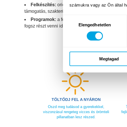
Felkészítés:
orientációs hétvége
(2026. június 
számukra vagy az Ön által ha
támogatás, szakterülettől függően).
Hozzájárulás
Programok:
a februári leleplezést követően
itt
Elengedhetetlen
kiválasztása
fogsz részt venni idén, ha bekerültél csapatunkba!
Megtagad
TÖLTŐDJ FEL A NYÁRON
Oszd meg tudásod a gyerekekkel,
viszonzásul rengeteg vicces és örömteli
fej
pillanatban lesz részed.