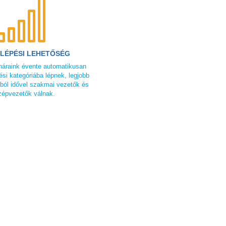
LÉPÉSI LEHETŐSÉG
náraink évente automatikusan
ési kategóriába lépnek, legjobb
ból idővel szakmai vezetők és
zépvezetők válnak.