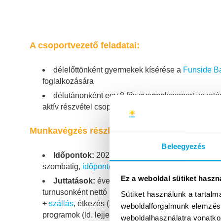
A csoportvezető feladatai:
délelőttönként gyermekek kísérése a
Funside Ba
foglalkozására
délutánonként egy 8 fős gyermekcsoport vezetés
aktív részvétel csoportvezetőként
Munkavégzés részletei:
Beleegyezés
Időpontok:
2026. július 11. és augusztus 8. köz
szombatig,
időpontért kattints ide!
)
Ez a weboldal sütiket haszn
Juttatások:
évente automatikusan emelkedő fiz
turnusonként nettó 135.000 Ft (első éves, kezdő fize
Sütiket használunk a tartal
+
szállás
, étkezés (speciális étkezést is szükség e
weboldalforgalmunk elemzésé
programok (ld. lejjebb) az egész turnus folyamán.
weboldalhasználatra vonatko