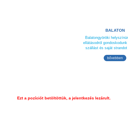
BALATON
Balatongyöröki helyszínün
ellátásodról gondoskodunk 
szállást és saját strandot
bővebben
Ezt a pozíciót betöltöttük, a jelentkezés lezárult.