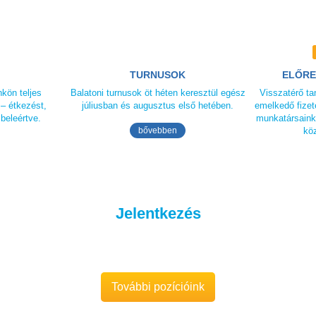
TURNUSOK
ELŐRE
kön teljes
Balatoni turnusok öt héten keresztül egész
Visszatérő ta
– étkezést,
júliusban és augusztus első hetében.
emelkedő fizet
 beleértve.
munkatársaink
bővebben
kö
Jelentkezés
További pozícióink