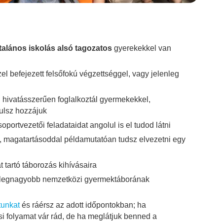
ltalános iskolás alsó tagozatos
gyerekekkel van
el befejezett felsőfokú végzettséggel, vagy jelenleg
ig hivatásszerűen foglalkoztál gyermekekkel,
ulsz hozzájuk
portvezetői feladataidat angolul is el tudod látni
y, magatartásoddal példamutatóan tudsz elvezetni egy
át tartó táborozás kihívásaira
g legnagyobb nemzetközi gyermektáborának
tunkat
és ráérsz az adott időpontokban; ha
si folyamat vár rád, de ha meglátjuk benned a