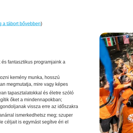
 a tábort bővebben
)
 fantasztikus programjaink a
olgozni kemény munka, hosszú
an megmutatja, mire vagy képes
an tapasztalatokkal és életre szóló
egítik őket a mindennapokban;
n gondoljanak vissza erre az időszakra
tanárral ismerkedhetsz meg;
szuper
céljait is egymást segítve éri el