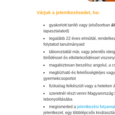
Várjuk a jelentkezésedet, ha:
gyakorlott tanító vagy (elsősorban
á
tapasztalatod)
legalább 22 éves elmúltál, rendelkez
folytatod tanulmányaid
táboroztattál már, vagy jelentős ide
törődéssel és elköteleződéssel viszony
magabiztosan beszélsz angolul, a cso
megbízható és felelősségteljes vag
gyermekcsoportot
fizikailag felkészült vagy a heteken 
szeretnél részt venni Magyarorszá
lebonyolításába
megismerted a
jelentkezési folyama
jelentkezel, egy többlépcsős kiválasztá